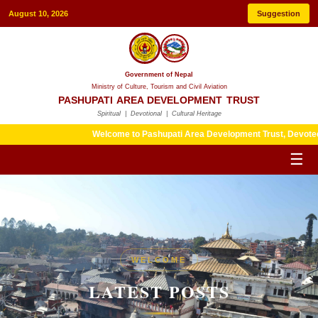
August 10, 2026
Suggestion
Government of Nepal
Ministry of Culture, Tourism and Civil Aviation
PASHUPATI AREA DEVELOPMENT TRUST
Spiritual | Devotional | Cultural Heritage
Welcome to Pashupati Area Development Trust, Devotees are k
☰
HERITAGE
WELCOME
LATEST POSTS
LATEST POSTS